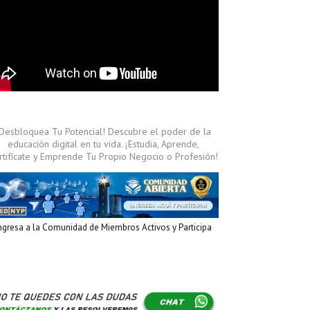
¡Desbloquea Tu Potencial! Descubre el poder de la
educación digital en tu vida. ¡Estudia, Aprende,
rtifícate y Emprende Tu Propio Negocio o Profesión!
ngresa a la Comunidad de Miembros Activos y Participa